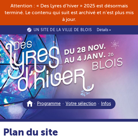
Aller au menu
Aller au contenu
Attention : « Des Lyres d’hiver » 2025 est désormais
terminé. Le contenu qui suit est archivé et n’est plus mis
à jour.
UN SITE DE LA VILLE DE BLOIS
Détails
Accueil
·
Programme
·
Votre sélection
·
Infos
Plan du site